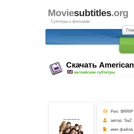
Movie
subtitles
.org
Субтитры к фильмам
Гла
Скачать American
английские субтитры
Рип: BRRIP
автор: SaZ
имя файла: 