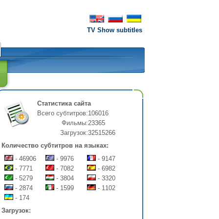
TV Show subtitles
Статистика сайта
Всего субтитров:
106016
Фильмы:
23365
Загрузок:
32515266
Количество субтитров на языках:
- 46906
- 9976
- 9147
- 7771
- 7082
- 6982
- 5279
- 3804
- 3320
- 2874
- 1599
- 1102
- 174
Загрузок: