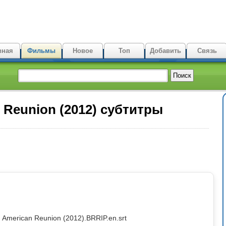
вная
Фильмы
Новое
Топ
Добавить
Связь
 Reunion (2012) субтитры
American Reunion (2012).BRRIP.en.srt