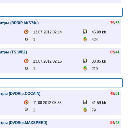
титры (BRRIP.AKS74u)
79
/
53
13.07.2012 02:14
45.98 kb
1
424
титры (TS.WBZ)
65
/
41
13.07.2012 02:15
38.85 kb
1
219
итры (DVDRip.COCAIN)
48
/
51
11.08.2012 05:58
41.59 kb
2
79
титры (DVDRip.MAXSPEED)
54
/
48