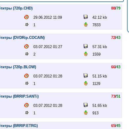
бтитры (720p.CHD)
88
/
79
29.06.2012 11:09
42.12 kb
1
7833
бтитры (DVDRip.COCAIN)
72
/
43
03.07.2012 01:27
57.31 kb
2
1559
бтитры (720p.BLOW)
66
/
43
03.07.2012 01:28
51.15 kb
1
1129
бтитры (BRRIP.SANTi)
73
/
51
03.07.2012 01:28
51.65 kb
1
913
бтитры (BRRIP.ETRG)
65
/
45