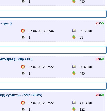
1
490
итры ()
75
/
55
07.04.2013 02:44
39.56 kb
1
33
убтитры (1080p.CHD)
63
/
60
07.07.2012 07:22
50.46 kb
1
440
(бр) субтитры (720p.BLOW)
70
/
60
07.07.2012 07:22
41.14 kb
1
122