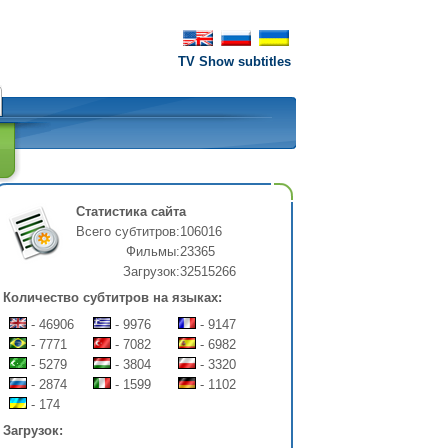
TV Show subtitles
Статистика сайта
Всего субтитров:
106016
Фильмы:
23365
Загрузок:
32515266
Количество субтитров на языках:
- 46906
- 9976
- 9147
- 7771
- 7082
- 6982
- 5279
- 3804
- 3320
- 2874
- 1599
- 1102
- 174
Загрузок: