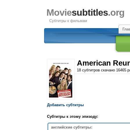
Movie
subtitles
.org
Субтитры к фильмам
Гла
American Reun
18 субтитров скачано 16465 р
Добавить субтитры
Субтитры к этому эпизоду:
английские субтитры: