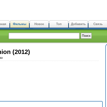
вная
Фильмы
Новое
Топ
Добавить
Связь
ion (2012)
аз