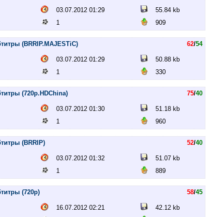
03.07.2012 01:29
55.84 kb
1
909
бтитры (BRRIP.MAJESTiC)
62
/
54
03.07.2012 01:29
50.88 kb
1
330
бтитры (720p.HDChina)
75
/
40
03.07.2012 01:30
51.18 kb
1
960
бтитры (BRRIP)
52
/
40
03.07.2012 01:32
51.07 kb
1
889
титры (720p)
58
/
45
16.07.2012 02:21
42.12 kb