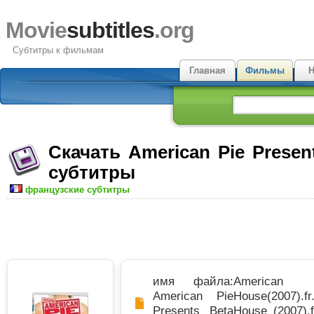
Movie
subtitles
.org
Субтитры к фильмам
Главная
Фильмы
Н
Скачать American Pie Presen
субтитры
французские субтитры
имя файла:
American
American Pie
House(2007).fr.
Presents Beta
House (2007).fr