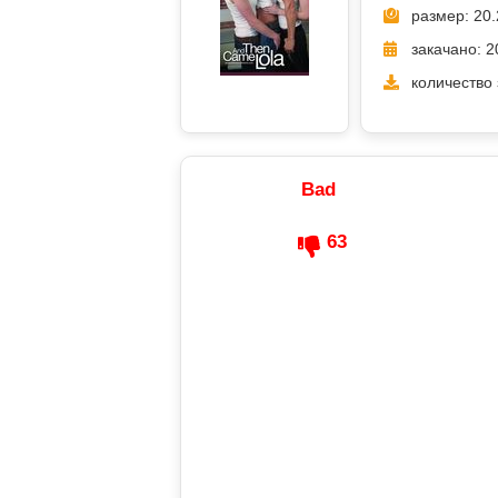
размер: 20.
закачано: 2
количество 
Bad
63