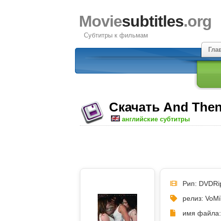
Movie
subtitles
.org
Субтитры к фильмам
Гла
Скачать And Then
английские субтитры
Рип: DVDRi
релиз: VoM
имя файла: