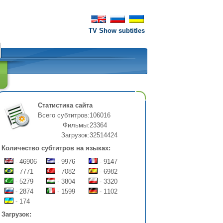
TV Show subtitles
Статистика сайта
Всего субтитров:
106016
Фильмы:
23364
Загрузок:
32514424
Количество субтитров на языках:
- 46906
- 9976
- 9147
- 7771
- 7082
- 6982
- 5279
- 3804
- 3320
- 2874
- 1599
- 1102
- 174
Загрузок: