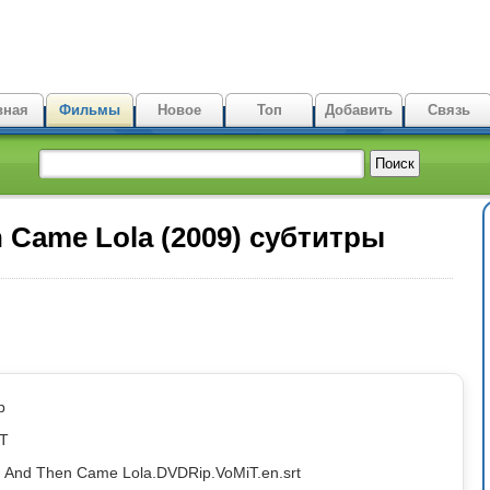
вная
Фильмы
Новое
Топ
Добавить
Связь
 Came Lola (2009) субтитры
p
iT
 And Then Came Lola.DVDRip.VoMiT.en.srt