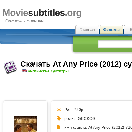
Movie
subtitles
.org
Субтитры к фильмам
Главная
Фильмы
Н
Скачать At Any Price (2012) 
английские субтитры
Рип: 720p
релиз: GECKOS
имя файла: At Any Price (2012).7