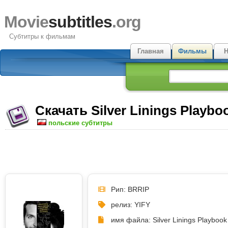
Movie
subtitles
.org
Субтитры к фильмам
Главная
Фильмы
Н
Скачать Silver Linings Playbo
польские субтитры
Рип: BRRIP
релиз: YIFY
имя файла: Silver Linings Playbook 