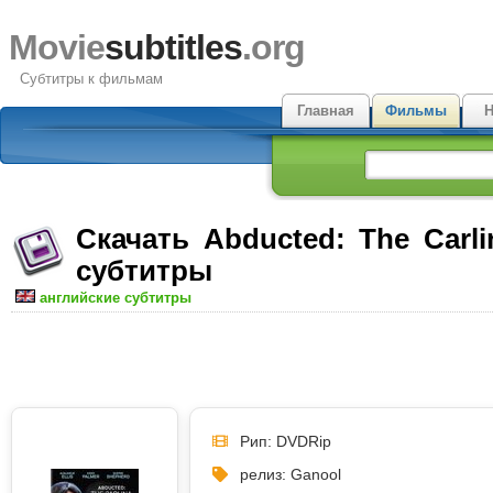
Movie
subtitles
.org
Субтитры к фильмам
Главная
Фильмы
Н
Скачать Abducted: The Carli
субтитры
английские субтитры
Рип: DVDRip
релиз: Ganool