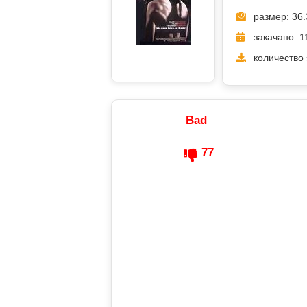
размер: 36.
закачано: 1
количество 
Bad
77