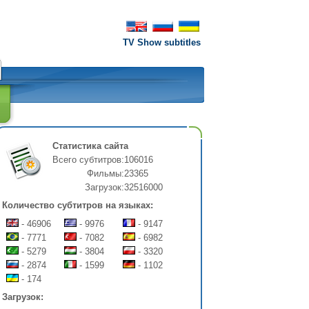
TV Show subtitles
Статистика сайта
Всего субтитров:
106016
Фильмы:
23365
Загрузок:
32516000
Количество субтитров на языках:
- 46906
- 9976
- 9147
- 7771
- 7082
- 6982
- 5279
- 3804
- 3320
- 2874
- 1599
- 1102
- 174
Загрузок: