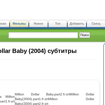
вная
Фильмы
Новое
Топ
Добавить
Связь
ollar Baby (2004) субтитры
Million Dollar Baby.part2.fr.srt
Million Dollar
: Million
Baby(2004).part1.fr.srt
Million Dollar
art1.fr.srt
Baby(2004).part2.fr.srt