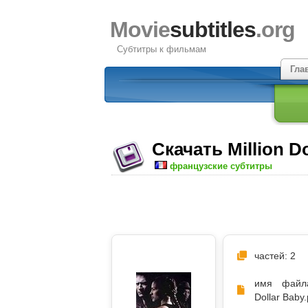
Movie
subtitles
.org
Субтитры к фильмам
Гла
Скачать Million D
французские субтитры
частей: 2
имя файла
Dollar Baby.p