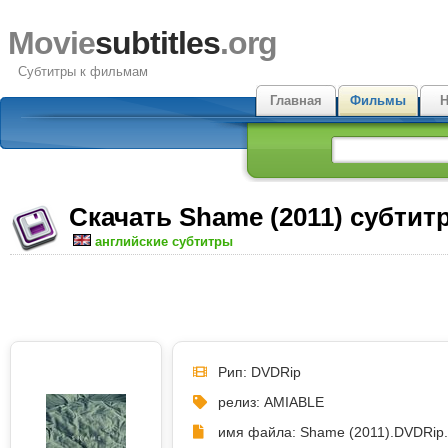
Movie
subtitles
.org
Субтитры к фильмам
Главная
Фильмы
Н
Скачать Shame (2011) субтит
английские субтитры
Рип: DVDRip
релиз: AMIABLE
имя файла: Shame (2011).DVDRip.