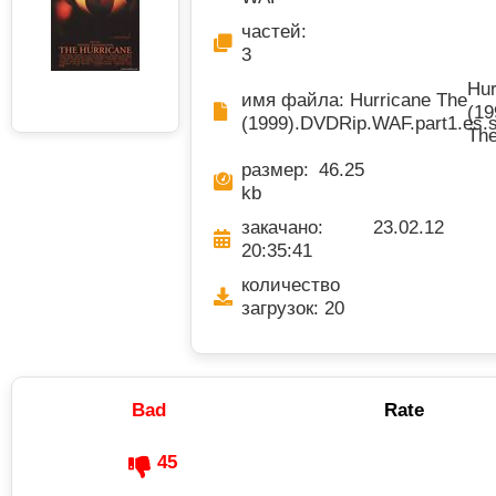
частей:
3
H
имя файла: Hurricane The
(19
(1999).DVDRip.WAF.part1.es.s
The
размер: 46.25
kb
закачано: 23.02.12
20:35:41
количество
загрузок: 20
Bad
Rate
45