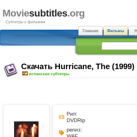
Movie
subtitles
.org
Субтитры к фильмам
Главная
Фильмы
Н
Скачать Hurricane, The (1999
испанские субтитры
Рип:
DVDRip
релиз:
WAF