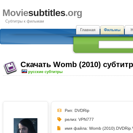
Movie
subtitles
.org
Субтитры к фильмам
Главная
Фильмы
Н
Скачать Womb (2010) субтит
русские субтитры
Рип: DVDRip
релиз: VPN777
имя файла: Womb (2010).DVDRip.V