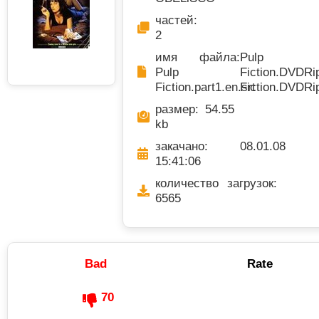
частей:
2
имя файла:
Pulp Fic
Pulp
Fiction.DVDRi
Fiction.part1.en.srt
Fiction.DVDRi
размер: 54.55
kb
закачано: 08.01.08
15:41:06
количество загрузок:
6565
Bad
Rate
70