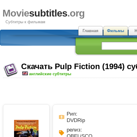
Movie
subtitles
.org
Субтитры к фильмам
Главная
Фильмы
Н
Скачать Pulp Fiction (1994) с
английские субтитры
Рип:
DVDRip
релиз:
OBELiSCO