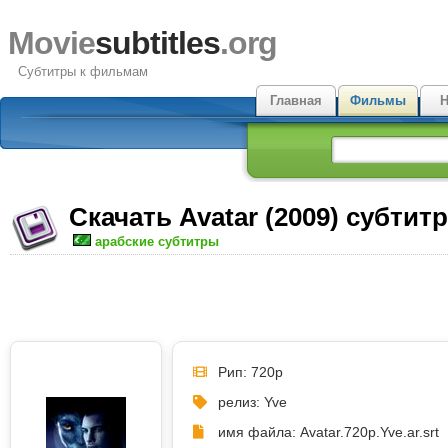
Movie
subtitles
.org
Субтитры к фильмам
Главная
Фильмы
Н
Скачать Avatar (2009) субтит
арабские субтитры
Рип: 720p
релиз: Yve
имя файла: Avatar.720p.Yve.ar.srt