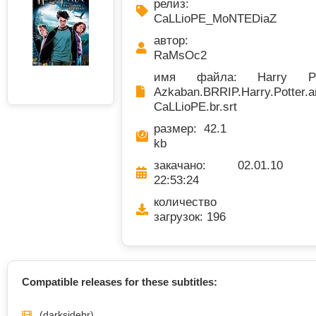
релиз:
CaLLioPE_MoNTEDiaZ
автор:
RaMsOc2
имя файла: Harry Po
Azkaban.BRRIP.Harry.Potter.a
CaLLioPE.br.srt
размер: 42.1
kb
закачано: 02.01.10
22:53:24
количество
загрузок: 196
Compatible releases for these subtitles:
(darksidebr)