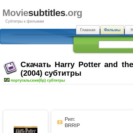
Movie
subtitles
.org
Субтитры к фильмам
Главная
Фильмы
Н
Скачать Harry Potter and th
(2004) субтитры
португальские(бр) субтитры
Рип:
BRRIP