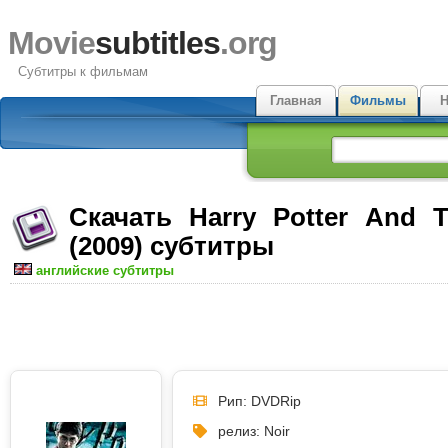
Movie
subtitles
.org
Субтитры к фильмам
Главная
Фильмы
Н
Скачать Harry Potter And T
(2009) субтитры
английские субтитры
Рип: DVDRip
релиз: Noir