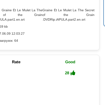
 Graine Et Le Mulet La The
Graine Et Le Mulet La The Secret
t of the Grain
of the Grain
ULA.part1.en.srt
.DVDRip.iAPULA.part2.en.srt
59 kb
7.06.09 12:03:27
загрузок: 64
Rate
Good
28