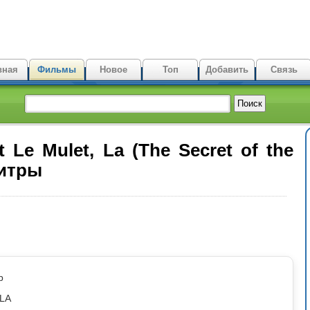
вная
Фильмы
Новое
Топ
Добавить
Связь
 Le Mulet, La (The Secret of the
титры
p
ULA