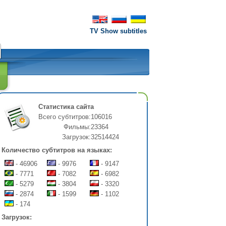
TV Show subtitles
Статистика сайта
Всего субтитров:
106016
Фильмы:
23364
Загрузок:
32514424
Количество субтитров на языках:
- 46906
- 9976
- 9147
- 7771
- 7082
- 6982
- 5279
- 3804
- 3320
- 2874
- 1599
- 1102
- 174
Загрузок: