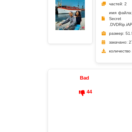
частей: 2
имя файла:
Secre
.DVDRip.iAP
размер: 51.
закачано: 2
количество 
Bad
44