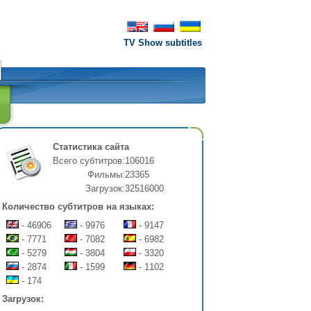
TV Show subtitles
Статистика сайта
Всего субтитров:
106016
Фильмы:
23365
Загрузок:
32516000
Количество субтитров на языках:
- 46906
- 9976
- 9147
- 7771
- 7082
- 6982
- 5279
- 3804
- 3320
- 2874
- 1599
- 1102
- 174
Загрузок: