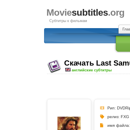
Movie
subtitles
.org
Субтитры к фильмам
Гла
Скачать Last Samu
английские субтитры
Рип: DVDRi
релиз: FXG
имя файла: 