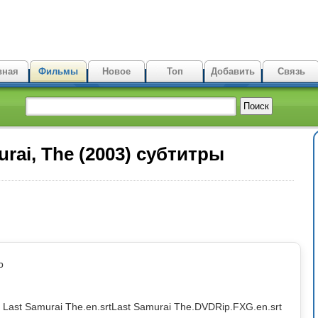
вная
Фильмы
Новое
Топ
Добавить
Связь
rai, The (2003) субтитры
p
Last Samurai The.en.srt
Last Samurai The.DVDRip.FXG.en.srt