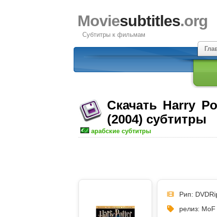
Movie
subtitles
.org
Субтитры к фильмам
Гла
Скачать Harry Po
(2004) субтитры
арабские субтитры
Рип: DVDRi
релиз: MoF