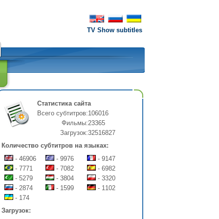
TV Show subtitles
Статистика сайта
Всего субтитров:
106016
Фильмы:
23365
Загрузок:
32516827
Количество субтитров на языках:
- 46906
- 9976
- 9147
- 7771
- 7082
- 6982
- 5279
- 3804
- 3320
- 2874
- 1599
- 1102
- 174
Загрузок: