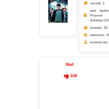
частей: 2
имя файла
Pri
Azkaban.DVD
размер: 35.
закачано: 2
количество 
Bad
109