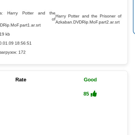
: Harry Potter and the
Harry Potter and the Prisoner of
soner of
Azkaban.DVDRip.MoF.part2.ar.srt
Rip.MoF.part1.ar.srt
19 kb
0.01.09 18:56:51
загрузок: 172
Rate
Good
85