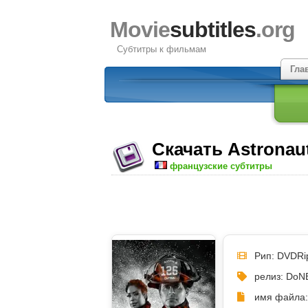
Movie
subtitles
.org
Субтитры к фильмам
Гла
Скачать Astronaut
французские субтитры
Рип: DVDRi
релиз: DoN
имя файла: 