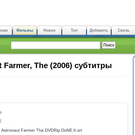
вная
Фильмы
Новое
Топ
Добавить
Связь
 Farmer, The (2006) субтитры
p
E
Astronaut Farmer The.DVDRip.DoNE.fr.srt