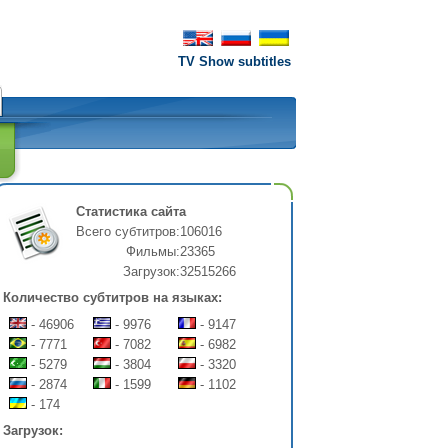
TV Show subtitles
Статистика сайта
Всего субтитров:
106016
Фильмы:
23365
Загрузок:
32515266
Количество субтитров на языках:
- 46906
- 9976
- 9147
- 7771
- 7082
- 6982
- 5279
- 3804
- 3320
- 2874
- 1599
- 1102
- 174
Загрузок: