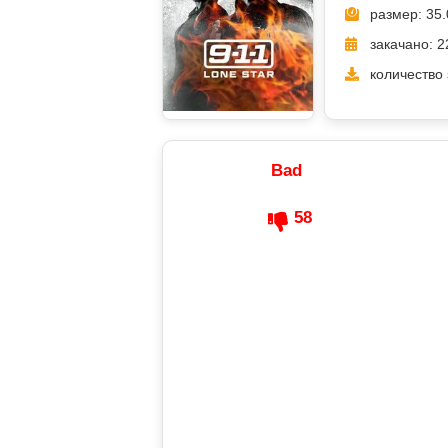
размер: 35.
закачано: 2
количество 
Bad
58