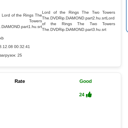
Lord of the Rings The Two Towers
Lord of the Rings The
The.DVDRip.DiAMOND.part2.hu.srt
Lord
 Towers
of the Rings The Two Towers
.DiAMOND.part1.hu.srt
The.DVDRip.DiAMOND.part3.hu.srt
kb
8.12.08 00:32:41
загрузок: 25
Rate
Good
24