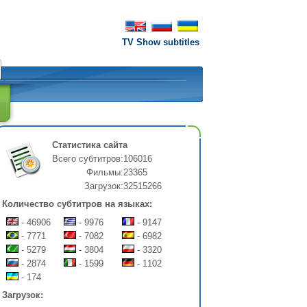
TV Show subtitles
Статистика сайта
Всего субтитров:
106016
Фильмы:
23365
Загрузок:
32515266
Количество субтитров на языках:
- 46906
- 9976
- 9147
- 7771
- 7082
- 6982
- 5279
- 3804
- 3320
- 2874
- 1599
- 1102
- 174
Загрузок: