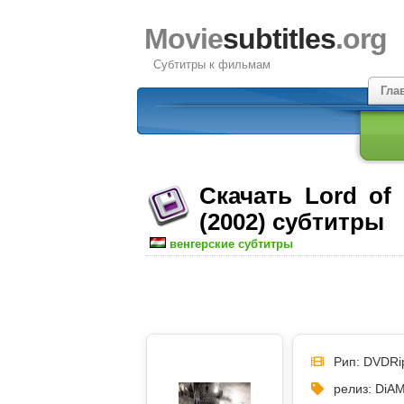
Movie
subtitles
.org
Субтитры к фильмам
Гла
Скачать Lord of 
(2002) субтитры
венгерские субтитры
Рип: DVDRi
релиз: Di