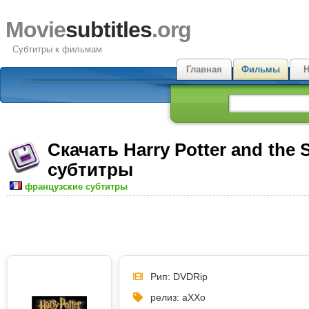
Movie
subtitles
.org
Субтитры к фильмам
Главная
Фильмы
Н
Скачать Harry Potter and the S
субтитры
французские субтитры
Рип: DVDRip
релиз: aXXo