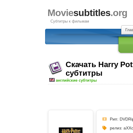
Movie
subtitles
.org
Субтитры к фильмам
Гла
Скачать Harry Pott
субтитры
английские субтитры
Рип: DVDRi
релиз: aXX