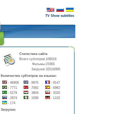
TV Show subtitles
Статистика сайта
Всего субтитров:
106016
Фильмы:
23365
Загрузок:
32516000
Количество субтитров на языках:
- 46906
- 9976
- 9147
- 7771
- 7082
- 6982
- 5279
- 3804
- 3320
- 2874
- 1599
- 1102
- 174
Загрузок: