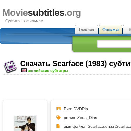
Movie
subtitles
.org
Субтитры к фильмам
Главная
Фильмы
Н
Скачать Scarface (1983) субт
английские субтитры
Рип: DVDRip
релиз: Zeus_Dias
имя файла: Scarface.en.srt
Scarfac