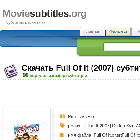
Movie
subtitles
.org
Субтитры к фильмам
Главная
Фильмы
Н
Скачать Full Of It (2007) субт
португальские(бр) субтитры
Рип: DVDRip
релиз: Full.of.It[2007].Dvdrip.Xvid
имя файла: Full Of It.br.srt
Full Of I