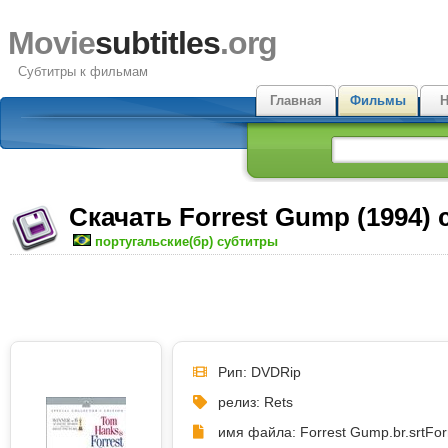
Movie
subtitles
.org
Субтитры к фильмам
Главная
Фильмы
Н
Скачать Forrest Gump (1994)
португальские(бр) субтитры
Рип: DVDRip
релиз: Rets
имя файла: Forrest Gump.br.srt
For