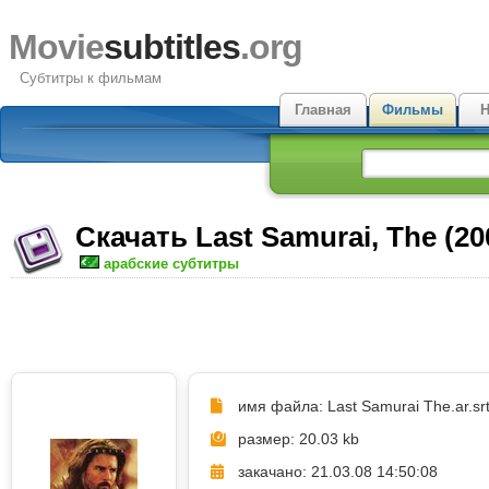
Movie
subtitles
.org
Субтитры к фильмам
Главная
Фильмы
Н
Скачать Last Samurai, The (2
арабские субтитры
имя файла: Last Samurai The.ar.sr
размер: 20.03 kb
закачано: 21.03.08 14:50:08