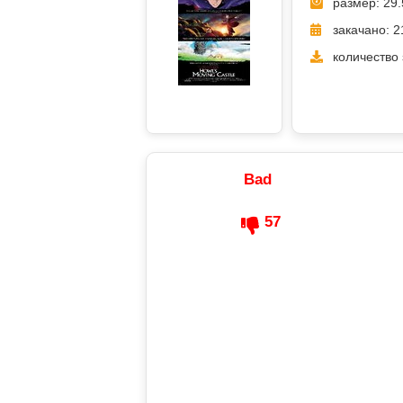
размер: 29.
закачано: 2
количество 
Bad
57