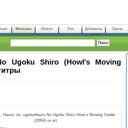
вная
Фильмы
Новое
Топ
Добавить
Связь
No Ugoku Shiro (Howl's Moving
бтитры
: Hauru no ugoku
Hauru No Ugoku Shiro Howl s Moving Castle
(2004).ru.srt