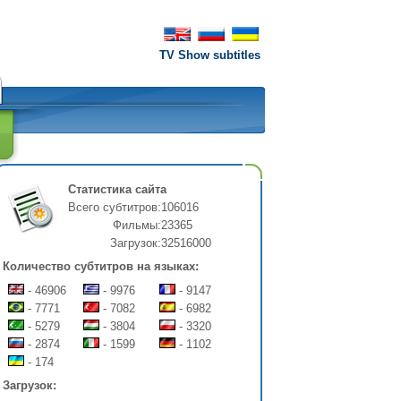
TV Show subtitles
Статистика сайта
Всего субтитров:
106016
Фильмы:
23365
Загрузок:
32516000
Количество субтитров на языках:
- 46906
- 9976
- 9147
- 7771
- 7082
- 6982
- 5279
- 3804
- 3320
- 2874
- 1599
- 1102
- 174
Загрузок: