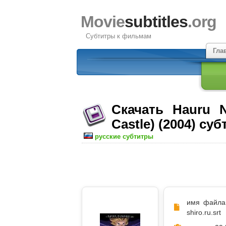
Movie
subtitles
.org
Субтитры к фильмам
Гла
Скачать Hauru 
Castle) (2004) су
русские субтитры
имя файла
shiro.ru.srt