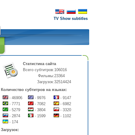
TV Show subtitles
Статистика сайта
Всего субтитров:
106016
Фильмы:
23364
Загрузок:
32514424
Количество субтитров на языках:
- 46906
- 9976
- 9147
- 7771
- 7082
- 6982
- 5279
- 3804
- 3320
- 2874
- 1599
- 1102
- 174
Загрузок: