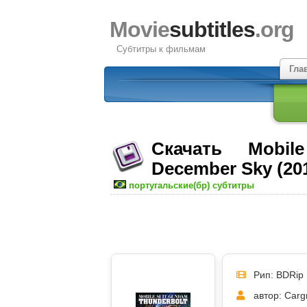
Movie
subtitles
.org
Субтитры к фильмам
Гла
Скачать Mobil
December Sky (20
португальские(бр) субтитры
Рип: BDRip
автор: Carg