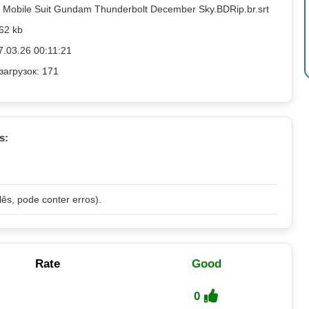
Mobile Suit Gundam Thunderbolt December Sky.BDRip.br.srt
62 kb
7.03.26 00:11:21
загрузок: 171
s:
lês, pode conter erros).
Rate
Good
0