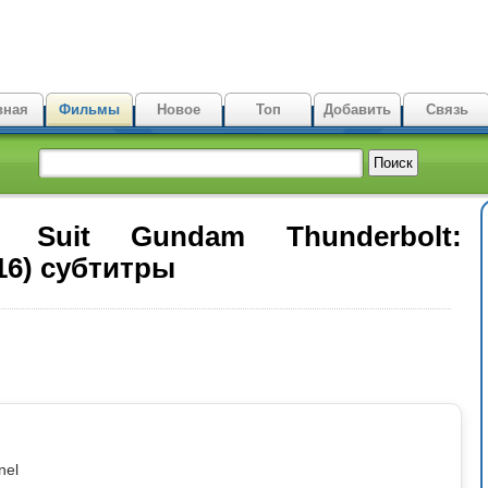
вная
Фильмы
Новое
Топ
Добавить
Связь
e Suit Gundam Thunderbolt:
16) субтитры
nel