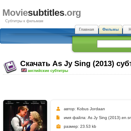
Movie
subtitles
.org
Субтитры к фильмам
Главная
Фильмы
Н
Скачать As Jy Sing (2013) су
английские субтитры
автор: Kobus Jordaan
имя файла: As Jy Sing (2013).en.sr
размер: 23.53 kb