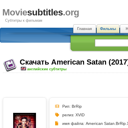
Movie
subtitles
.org
Субтитры к фильмам
Главная
Фильмы
Н
Скачать American Satan (201
английские субтитры
Рип: BrRip
релиз: XVID
имя файла: American Satan.BrRip.X