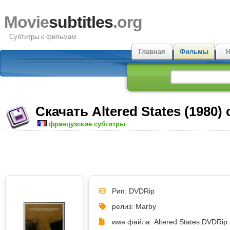
Movie
subtitles
.org
Субтитры к фильмам
Главная
Фильмы
Н
Скачать Altered States (1980)
французские субтитры
Рип: DVDRip
релиз: Marby
имя файла: Altered States.DVDRip.M