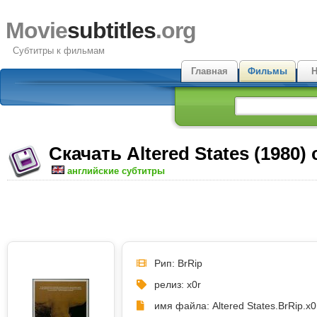
Movie
subtitles
.org
Субтитры к фильмам
Главная
Фильмы
Н
Скачать Altered States (1980)
английские субтитры
Рип: BrRip
релиз: x0r
имя файла: Altered States.BrRip.x0r