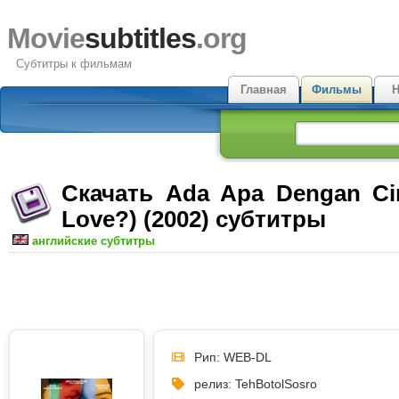
Movie
subtitles
.org
Субтитры к фильмам
Главная
Фильмы
Н
Скачать Ada Apa Dengan Cin
Love?) (2002) субтитры
английские субтитры
Рип: WEB-DL
релиз: TehBotolSosro