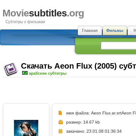
Movie
subtitles
.org
Субтитры к фильмам
Главная
Фильмы
Н
Скачать Aeon Flux (2005) су
арабские субтитры
имя файла: Aeon Flux.ar.srt
Aeon Fl
размер: 14.67 kb
закачано: 23.01.08 01:36:34