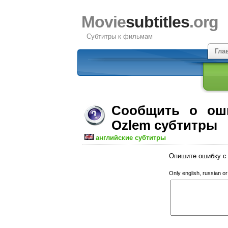
Movie
subtitles
.org
Субтитры к фильмам
Гла
Сообщить о оши
Ozlem субтитры
английские субтитры
Опишите ошибку с 
Only english, russian o