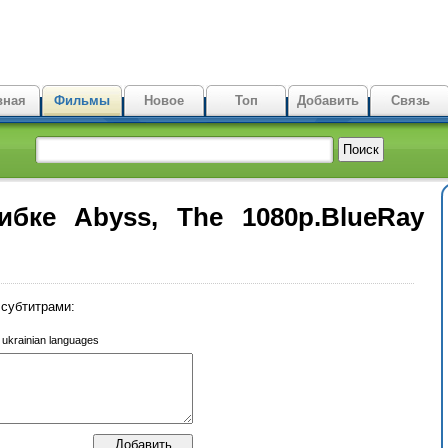
вная
Фильмы
Новое
Топ
Добавить
Связь
бке Abyss, The 1080p.BlueRay
субтитрами:
r ukrainian languages