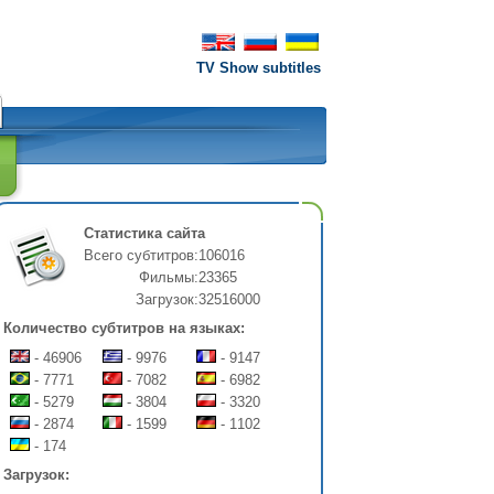
TV Show subtitles
Статистика сайта
Всего субтитров:
106016
Фильмы:
23365
Загрузок:
32516000
Количество субтитров на языках:
- 46906
- 9976
- 9147
- 7771
- 7082
- 6982
- 5279
- 3804
- 3320
- 2874
- 1599
- 1102
- 174
Загрузок: