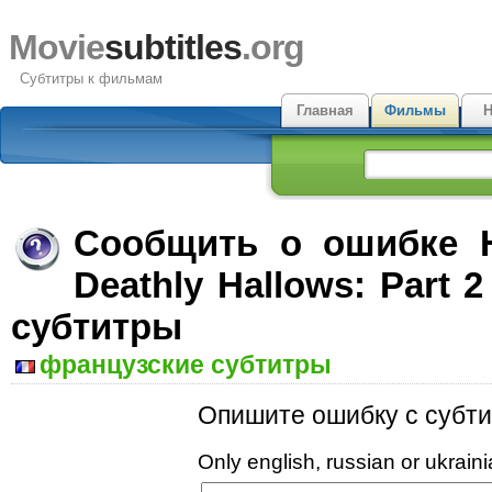
Movie
subtitles
.org
Субтитры к фильмам
Главная
Фильмы
Н
Сообщить о ошибке H
Deathly Hallows: Part
субтитры
французские субтитры
Опишите ошибку с субти
Only english, russian or ukrai