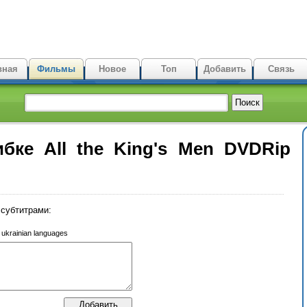
вная
Фильмы
Новое
Топ
Добавить
Связь
ке All the King's Men DVDRip
субтитрами:
r ukrainian languages