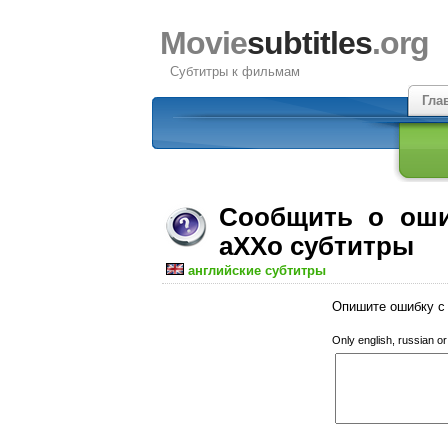
Movie
subtitles
.org
Субтитры к фильмам
Гла
Сообщить о ошиб
aXXo субтитры
английские субтитры
Опишите ошибку с 
Only english, russian o