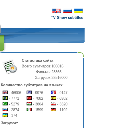
TV Show subtitles
Статистика сайта
Всего субтитров:
106016
Фильмы:
23365
Загрузок:
32516000
Количество субтитров на языках:
- 46906
- 9976
- 9147
- 7771
- 7082
- 6982
- 5279
- 3804
- 3320
- 2874
- 1599
- 1102
- 174
Загрузок: