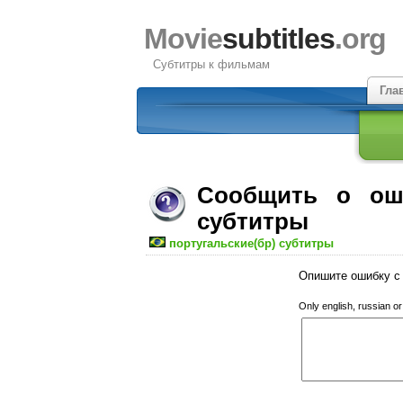
Movie
subtitles
.org
Субтитры к фильмам
Гла
Сообщить о ош
субтитры
португальские(бр) субтитры
Опишите ошибку с 
Only english, russian o