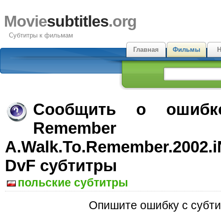
Movie
subtitles
.org
Субтитры к фильмам
Главная
Фильмы
Н
Сообщить о ошиб
Remember
A.Walk.To.Remember.2002.i
DvF субтитры
польские субтитры
Опишите ошибку с субти