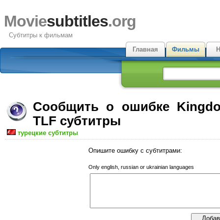
Movie
subtitles
.org
Субтитры к фильмам
Главная
Фильмы
Н
Сообщить о ошибке Kingd
TLF субтитры
турецкие субтитры
Опишите ошибку с субтитрами:
Only english, russian or ukrainian languages