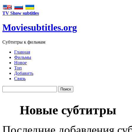
TV Show subtitles
Movie
subtitles
.org
Субтитры к фильмам
Главная
Фильмы
Новое
Топ
Добавить
Связь
Новые субтитры
Последние добавления су