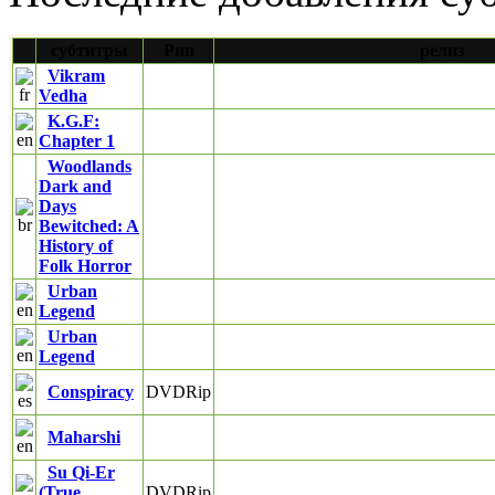
субтитры
Рип
релиз
Vikram
Vedha
K.G.F:
Chapter 1
Woodlands
Dark and
Days
Bewitched: A
History of
Folk Horror
Urban
Legend
Urban
Legend
Conspiracy
DVDRip
Maharshi
Su Qi-Er
(True
DVDRip