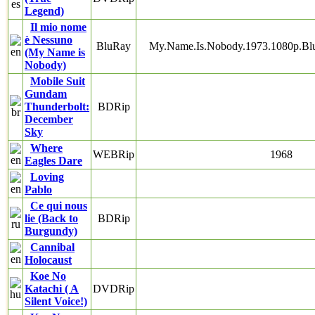
Legend)
Il mio nome
è Nessuno
BluRay
My.Name.Is.Nobody.1973.1080p.B
(My Name is
Nobody)
Mobile Suit
Gundam
Thunderbolt:
BDRip
December
Sky
Where
WEBRip
1968
Eagles Dare
Loving
Pablo
Ce qui nous
lie (Back to
BDRip
Burgundy)
Cannibal
Holocaust
Koe No
Katachi ( A
DVDRip
Silent Voice!)