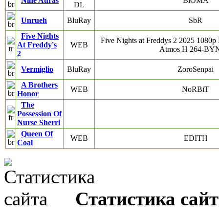
Nine Auras
BiOMA
DL
Unrueh
BluRay
SbR
Five Nights
Five Nights at Freddys 2 2025 10
At Freddy's
WEB
Atmos H 264-B
2
Vermiglio
BluRay
ZoroSenpai
A Brothers
WEB
NoRBiT
Honor
The
Possession Of
Nurse Sherri
Queen Of
WEB
EDITH
Coal
Статистика сайт