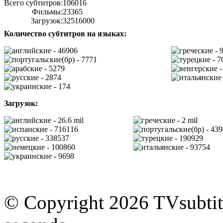
Всего субтитров:
106016
Фильмы:
23365
Загрузок:
32516000
Количество субтитров на языках:
- 46906
- 
- 7771
- 7
- 5279
-
- 2874
- 174
Загрузок:
- 26.6 mil
- 2 mil
- 716116
- 43
- 338537
- 190929
- 100860
- 93754
- 9698
© Copyright 2026 TVsubtitl