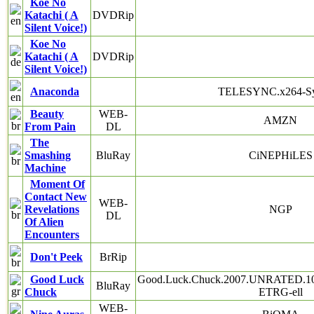
Koe No
Katachi ( A
DVDRip
Silent Voice!)
Koe No
Katachi ( A
DVDRip
Silent Voice!)
Anaconda
TELESYNC.x264-S
Beauty
WEB-
AMZN
From Pain
DL
The
Smashing
BluRay
CiNEPHiLES
Machine
Moment Of
Contact New
WEB-
Revelations
NGP
DL
Of Alien
Encounters
Don't Peek
BrRip
Good Luck
Good.Luck.Chuck.2007.UNRATED.10
BluRay
Chuck
ETRG-ell
WEB-