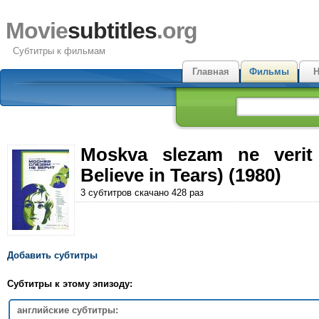
Movie
subtitles
.org
Субтитры к фильмам
Главная
Фильмы
Н
Moskva slezam ne veri
Believe in Tears) (1980)
3 субтитров скачано 428 раз
Добавить субтитры
Субтитры к этому эпизоду:
английские субтитры: