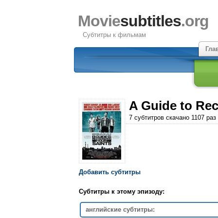
Movie
subtitles
.org
Субтитры к фильмам
Гла
A Guide to Rec
7 субтитров скачано 1107 раз
Добавить субтитры
Субтитры к этому эпизоду:
английские субтитры: