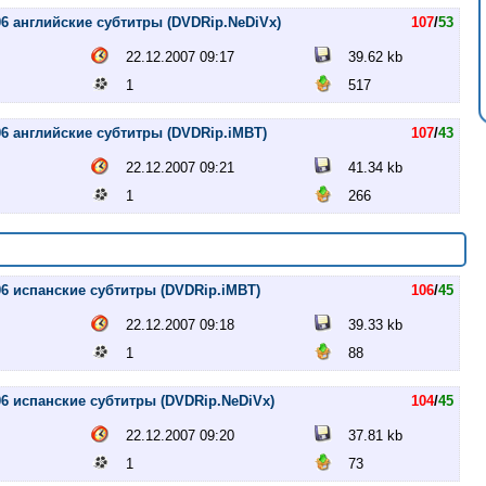
006 английские субтитры (DVDRip.NeDiVx)
107
/
53
22.12.2007 09:17
39.62 kb
1
517
006 английские субтитры (DVDRip.iMBT)
107
/
43
22.12.2007 09:21
41.34 kb
1
266
006 испанские субтитры (DVDRip.iMBT)
106
/
45
22.12.2007 09:18
39.33 kb
1
88
006 испанские субтитры (DVDRip.NeDiVx)
104
/
45
22.12.2007 09:20
37.81 kb
1
73