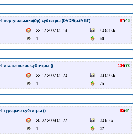
006 португальские(бр) субтитры (DVDRip.iMBT)
97
/
43
22.12.2007 09:18
40.53 kb
1
56
06 итальянские субтитры ()
134
/
72
22.12.2007 09:20
33.09 kb
1
75
06 турецкие субтитры ()
85
/
64
20.02.2009 09:22
30.9 kb
1
32