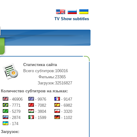
TV Show subtitles
Статистика сайта
Всего субтитров:
106016
Фильмы:
23365
Загрузок:
32516827
Количество субтитров на языках:
- 46906
- 9976
- 9147
- 7771
- 7082
- 6982
- 5279
- 3804
- 3320
- 2874
- 1599
- 1102
- 174
Загрузок: