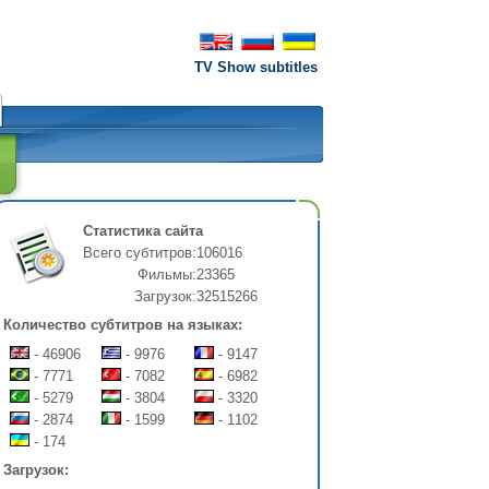
TV Show subtitles
Статистика сайта
Всего субтитров:
106016
Фильмы:
23365
Загрузок:
32515266
Количество субтитров на языках:
- 46906
- 9976
- 9147
- 7771
- 7082
- 6982
- 5279
- 3804
- 3320
- 2874
- 1599
- 1102
- 174
Загрузок: