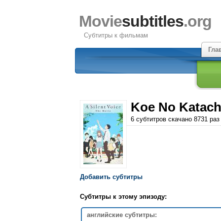
Movie
subtitles
.org
Субтитры к фильмам
Гла
Koe No Katachi 
6 субтитров скачано 8731 раз
Добавить субтитры
Субтитры к этому эпизоду:
английские субтитры: