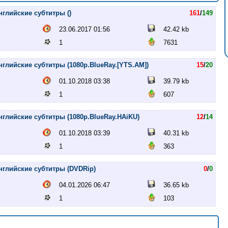
 английские субтитры ()
161
/
149
23.06.2017 01:56
42.42 kb
1
7631
 английские субтитры (1080p.BlueRay.[YTS.AM])
15
/
20
01.10.2018 03:38
39.79 kb
1
607
 английские субтитры (1080p.BlueRay.HAiKU)
12
/
14
01.10.2018 03:39
40.31 kb
1
363
 английские субтитры (DVDRip)
0
/
0
04.01.2026 06:47
36.65 kb
1
103