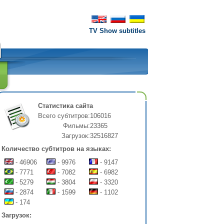
TV Show subtitles
Статистика сайта
Всего субтитров:
106016
Фильмы:
23365
Загрузок:
32516827
Количество субтитров на языках:
- 46906
- 9976
- 9147
- 7771
- 7082
- 6982
- 5279
- 3804
- 3320
- 2874
- 1599
- 1102
- 174
Загрузок: