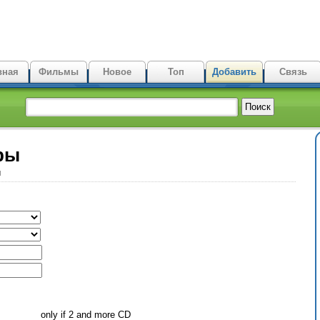
вная
Фильмы
Новое
Топ
Добавить
Связь
ры
ы
only if 2 and more CD