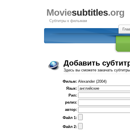
Movie
subtitles
.org
Субтитры к фильмам
Гла
Добавить субтит
Здесь вы сможете закачать субтитр
Фильм:
Alexander (2004)
Язык:
Рип:
релиз:
автор:
Файл 1:
Файл 2: