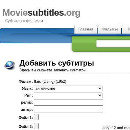
Movie
subtitles
.org
Субтитры к фильмам
Главная
Фильмы
Н
Добавить субтитры
Здесь вы сможете закачать субтитры
Фильм:
Ikiru (Living) (1952)
Язык:
Рип:
релиз:
автор:
Файл 1:
Файл 2:
only if 2 and m