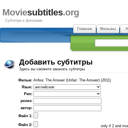
Movie
subtitles
.org
Субтитры к фильмам
Главная
Фильмы
Н
Добавить субтитры
Здесь вы сможете закачать субтитры
Фильм:
Anfea: The Answer (Unfair: The Answer) (2011)
Язык:
Рип:
релиз:
автор:
Файл 1:
Файл 2:
only if 2 and m