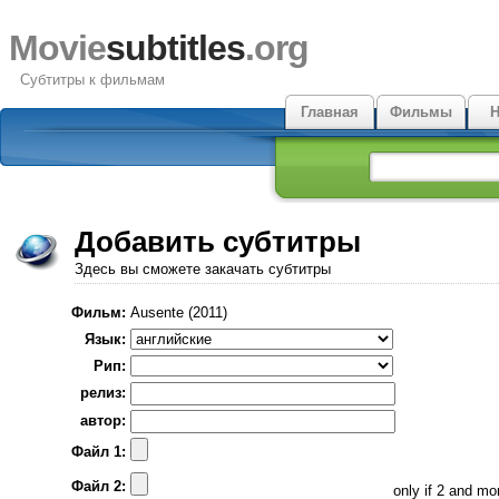
Movie
subtitles
.org
Субтитры к фильмам
Главная
Фильмы
Н
Добавить субтитры
Здесь вы сможете закачать субтитры
Фильм:
Ausente (2011)
Язык:
Рип:
релиз:
автор:
Файл 1:
Файл 2:
only if 2 and m