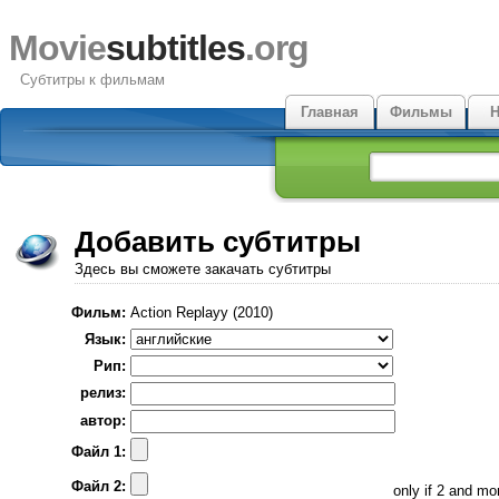
Movie
subtitles
.org
Субтитры к фильмам
Главная
Фильмы
Н
Добавить субтитры
Здесь вы сможете закачать субтитры
Фильм:
Action Replayy (2010)
Язык:
Рип:
релиз:
автор:
Файл 1:
Файл 2:
only if 2 and m