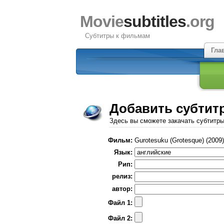
Movie
subtitles
.org
Субтитры к фильмам
Гла
Добавить субтит
Здесь вы сможете закачать субтитр
Фильм:
Gurotesuku (Grotesque) (2009)
Язык:
Рип:
релиз:
автор:
Файл 1:
Файл 2: