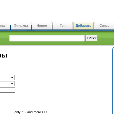
вная
Фильмы
Новое
Топ
Добавить
Связь
ры
ы
only if 2 and more CD