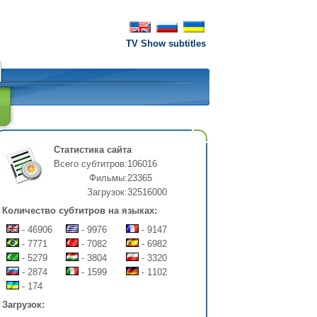
TV Show subtitles
Статистика сайта
Всего субтитров:
106016
Фильмы:
23365
Загрузок:
32516000
Количество субтитров на языках:
- 46906
- 9976
- 9147
- 7771
- 7082
- 6982
- 5279
- 3804
- 3320
- 2874
- 1599
- 1102
- 174
Загрузок: